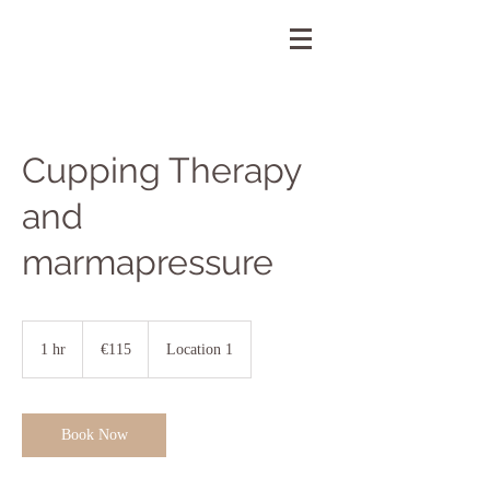
Cupping Therapy
and
marmapressure
115
euros
1 hr
1
€115
Location 1
h
Book Now