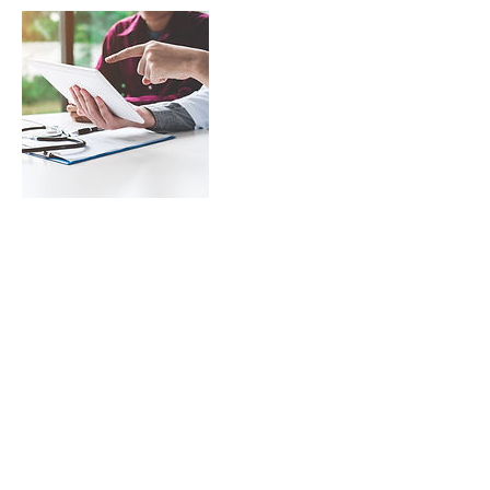
Cancellation Policy
For cancellations please contact us at least 24h in
advance to avoid being charged / Pour les
annulations, veuillez nous contacter au moins 24
heures à l'avance pour éviter d'être facturé
Contact Details