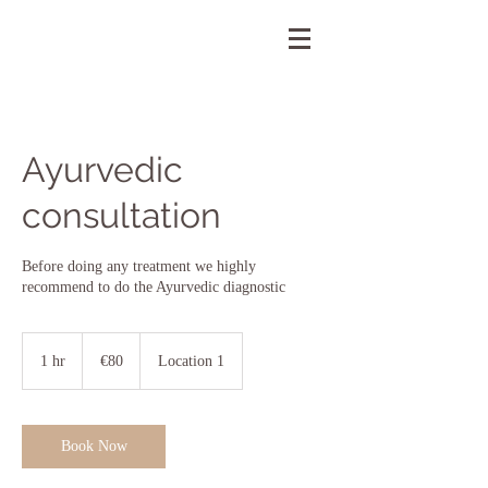
Ayurvedic
consultation
Before doing any treatment we highly
recommend to do the Ayurvedic diagnostic
80
euros
1 hr
1
€80
Location 1
h
Book Now