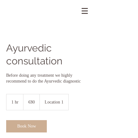
Ayurvedic
consultation
Before doing any treatment we highly
recommend to do the Ayurvedic diagnostic
80
euros
1 hr
1
€80
Location 1
h
Book Now