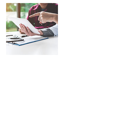
Cancellation Policy
For cancellations please contact us at least 24h in
advance to avoid being charged / Pour les
annulations, veuillez nous contacter au moins 24
heures à l'avance pour éviter d'être facturé
Contact Details